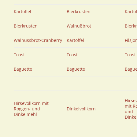
Kartoffel
Bierkrusten
Kartof
Bierkrusten
Walnußbrot
Bierk
Walnussbrot/Cranberry
Kartoffel
Filsjo
Toast
Toast
Toast
Baguette
Baguette
Bague
Hirse
Hirsevollkorn mit
mit R
Roggen- und
Dinkelvollkorn
und
Dinkelmehl
Dinke