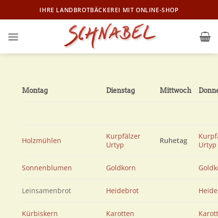
Zum
IHRE LANDBROTBÄCKEREI MIT ONLINE-SHOP
Inhalt
springen
Montag
Dienstag
Mittwoch
Donne
Kurpfälzer
Kurpf
Holzmühlen
Ruhetag
Urtyp
Urtyp
Sonnenblumen
Goldkorn
Goldk
Leinsamenbrot
Heidebrot
Heide
Kürbiskern
Karotten
Karot