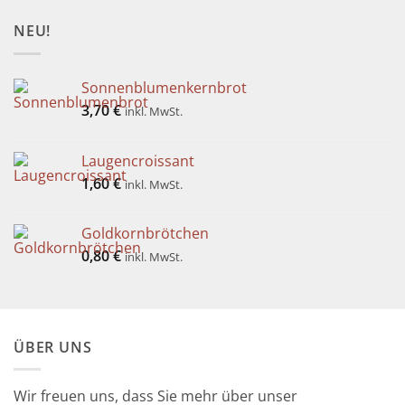
NEU!
Sonnenblumenkernbrot
3,70
€
inkl. MwSt.
Laugencroissant
1,60
€
inkl. MwSt.
Goldkornbrötchen
0,80
€
inkl. MwSt.
ÜBER UNS
Wir freuen uns, dass Sie mehr über unser