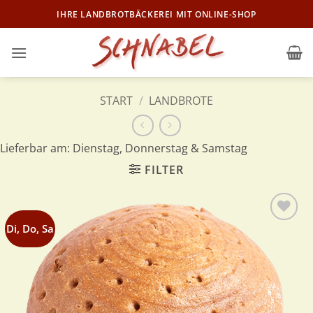
Zum
IHRE LANDBROTBÄCKEREI MIT ONLINE-SHOP
Inhalt
springen
START
/
LANDBROTE
Lieferbar am: Dienstag, Donnerstag & Samstag
FILTER
Di, Do, Sa
Zur
Wunschliste