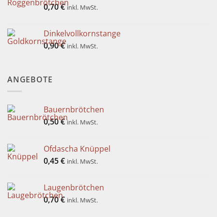
0,70
€
inkl. MwSt.
Dinkelvollkornstange
0,90
€
inkl. MwSt.
ANGEBOTE
Bauernbrötchen
0,50
€
inkl. MwSt.
Ofdascha Knüppel
0,45
€
inkl. MwSt.
Laugenbrötchen
0,70
€
inkl. MwSt.