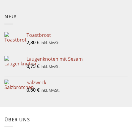
NEU!
Toastbrost
2,80
€
inkl. MwSt.
Laugenknoten mit Sesam
0,75
€
inkl. MwSt.
Salzweck
0,60
€
inkl. MwSt.
ÜBER UNS