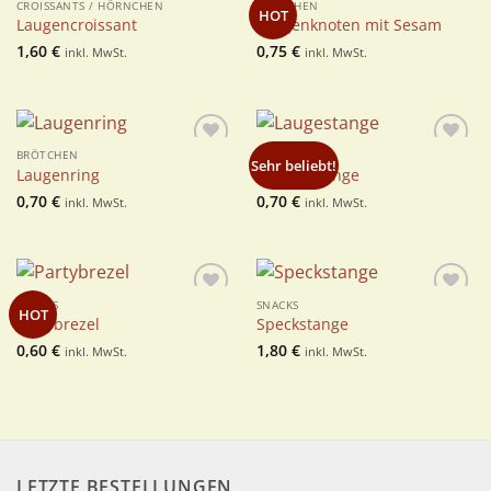
CROISSANTS / HÖRNCHEN
BRÖTCHEN
Zur
Zur
HOT
Laugencroissant
Laugenknoten mit Sesam
Wunschliste
Wunschliste
1,60
€
0,75
€
inkl. MwSt.
inkl. MwSt.
BRÖTCHEN
BRÖTCHEN
Zur
Zur
Sehr beliebt!
Laugenring
Laugenstange
Wunschliste
Wunschliste
0,70
€
0,70
€
inkl. MwSt.
inkl. MwSt.
SNACKS
SNACKS
Zur
Zur
HOT
Partybrezel
Speckstange
Wunschliste
Wunschliste
0,60
€
1,80
€
inkl. MwSt.
inkl. MwSt.
LETZTE BESTELLUNGEN