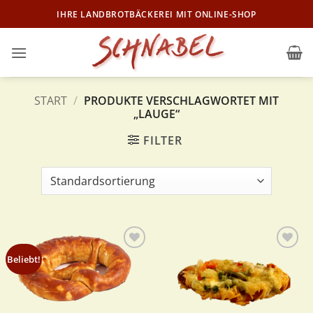
Zum
IHRE LANDBROTBÄCKEREI MIT ONLINE-SHOP
Inhalt
springen
START
/
PRODUKTE VERSCHLAGWORTET MIT
„LAUGE“
FILTER
Zur
Zur
Beliebt!
Wunschliste
Wunschliste