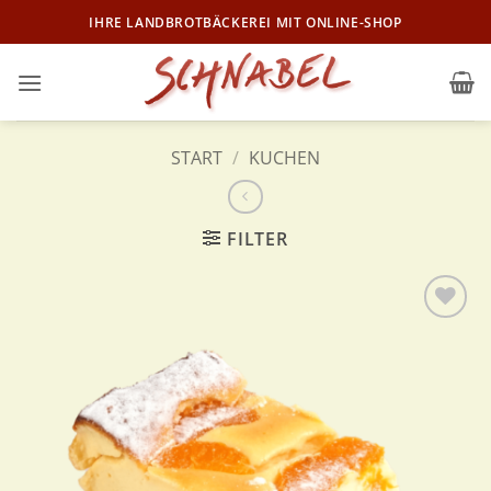
Zum
IHRE LANDBROTBÄCKEREI MIT ONLINE-SHOP
Inhalt
springen
START
/
KUCHEN
FILTER
Zur
Wunschliste