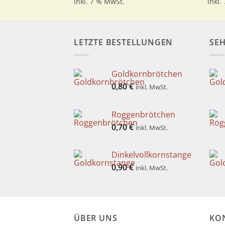
inkl. 7 % MwSt.
inkl.
LETZTE BESTELLUNGEN
SEH
Goldkornbrötchen
0,80
€
inkl. MwSt.
Roggenbrötchen
0,70
€
inkl. MwSt.
Dinkelvollkornstange
0,90
€
inkl. MwSt.
ÜBER UNS
KO