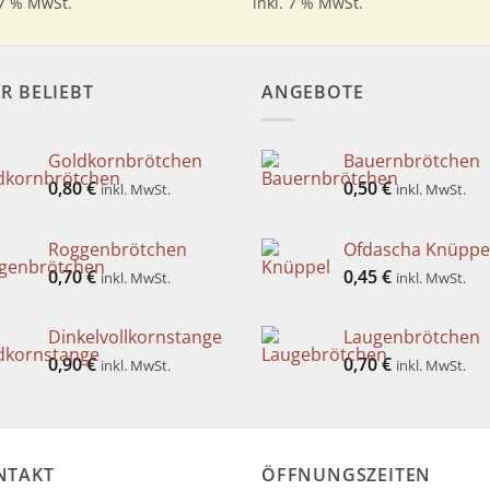
 7 % MwSt.
inkl. 7 % MwSt.
R BELIEBT
ANGEBOTE
Goldkornbrötchen
Bauernbrötchen
0,80
€
0,50
€
inkl. MwSt.
inkl. MwSt.
Roggenbrötchen
Ofdascha Knüppe
0,70
€
0,45
€
inkl. MwSt.
inkl. MwSt.
Dinkelvollkornstange
Laugenbrötchen
0,90
€
0,70
€
inkl. MwSt.
inkl. MwSt.
NTAKT
ÖFFNUNGSZEITEN