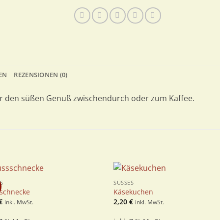
EN
REZENSIONEN (0)
r den süßen Genuß zwischendurch oder zum Kaffee.
S
SÜSSES
Zur
Zur
schnecke
Käsekuchen
Wunschliste
Wunschli
€
2,20
€
inkl. MwSt.
inkl. MwSt.