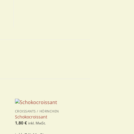
CROISSANTS / HÖRNCHEN
SÜSSES
Zur
Schokocroissant
Apfelrührkuchen
ste
Wunschliste
1,80
€
2,20
€
inkl. MwSt.
inkl. MwSt.