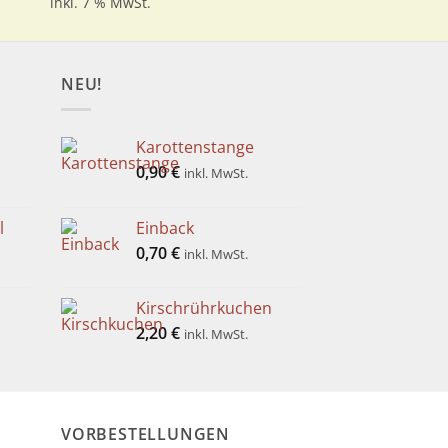
inkl. 7 % MwSt.
inkl. 7 % MwSt.
NEU!
Karottenstange
0,90
€
inkl. MwSt.
l
Einback
0,70
€
inkl. MwSt.
Kirschrührkuchen
2,20
€
inkl. MwSt.
VORBESTELLUNGEN