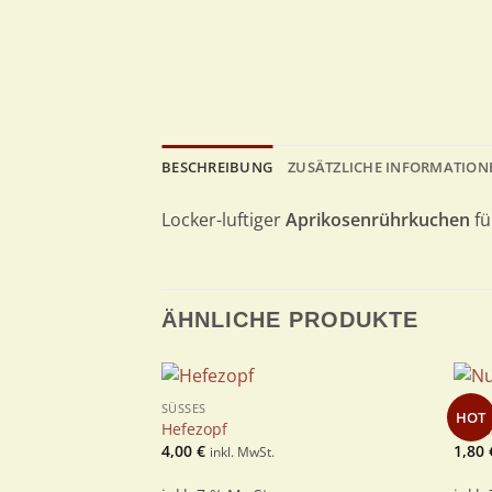
BESCHREIBUNG
ZUSÄTZLICHE INFORMATION
Locker-luftiger
Aprikosenrührkuchen
fü
ÄHNLICHE PRODUKTE
SÜSSES
SÜSSE
HOT
Zur
Hefezopf
Nuss
Wunschliste
4,00
€
1,80
inkl. MwSt.