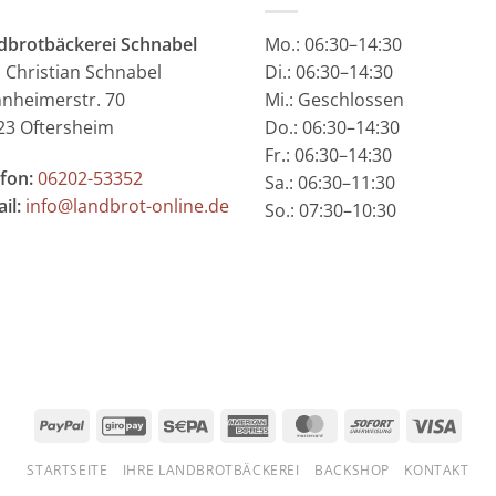
dbrotbäckerei Schnabel
Mo.:
06:30–14:30
: Christian Schnabel
Di.: 06:30–14:30
nheimerstr. 70
Mi.: Geschlossen
23 Oftersheim
Do.: 06:30–14:30
Fr.: 06:30–14:30
fon:
06202-53352
Sa.: 06:30–11:30
il:
info@landbrot-online.de
So.: 07:30–10:30
PayPal
GiroPay
Sepa
American
MasterCard
Sofort
Visa
Express
STARTSEITE
IHRE LANDBROTBÄCKEREI
BACKSHOP
KONTAKT