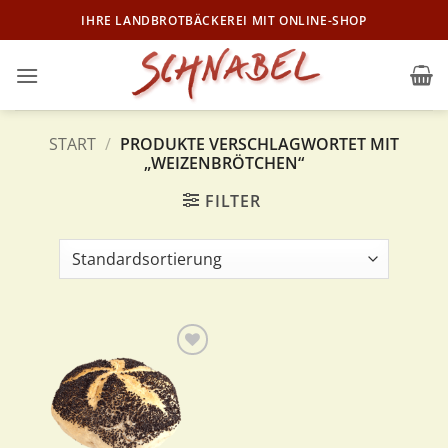
Zum
IHRE LANDBROTBÄCKEREI MIT ONLINE-SHOP
Inhalt
springen
START
/
PRODUKTE VERSCHLAGWORTET MIT
„WEIZENBRÖTCHEN“
FILTER
Zur
Wunschliste