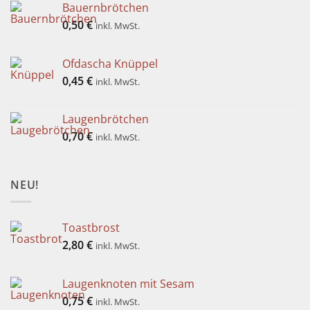
Bauernbrötchen
0,50
€
inkl. MwSt.
Ofdascha Knüppel
0,45
€
inkl. MwSt.
Laugenbrötchen
0,70
€
inkl. MwSt.
NEU!
Toastbrost
2,80
€
inkl. MwSt.
Laugenknoten mit Sesam
0,75
€
inkl. MwSt.