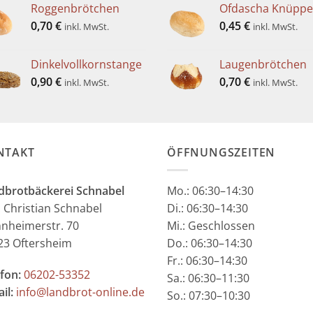
Roggenbrötchen
Ofdascha Knüppe
0,70
€
0,45
€
inkl. MwSt.
inkl. MwSt.
Dinkelvollkornstange
Laugenbrötchen
0,90
€
0,70
€
inkl. MwSt.
inkl. MwSt.
NTAKT
ÖFFNUNGSZEITEN
dbrotbäckerei Schnabel
Mo.:
06:30–14:30
: Christian Schnabel
Di.: 06:30–14:30
nheimerstr. 70
Mi.: Geschlossen
23 Oftersheim
Do.: 06:30–14:30
Fr.: 06:30–14:30
fon:
06202-53352
Sa.: 06:30–11:30
il:
info@landbrot-online.de
So.: 07:30–10:30