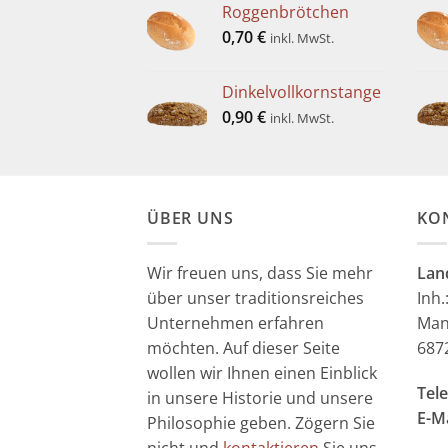
Roggenbrötchen
0,70
€
inkl. MwSt.
Dinkelvollkornstange
0,90
€
inkl. MwSt.
ÜBER UNS
KO
Wir freuen uns, dass Sie mehr
Lan
über unser traditionsreiches
Inh.
Unternehmen erfahren
Man
möchten. Auf dieser Seite
687
wollen wir Ihnen einen Einblick
Tele
in unsere Historie und unsere
E-Ma
Philosophie geben. Zögern Sie
nicht und
kontaktieren
Sie uns