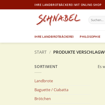
Zum
IHRE LANDBROTBÄCKEREI MIT ONLINE-SHOP
Inhalt
springen
Suche
nach:
IHRE LANDBROTBÄCKEREI
PHILOSOPHIE
START
/
PRODUKTE VERSCHLAGWO
SORTIMENT
Es 
Landbrote
Baguette / Ciabatta
Brötchen