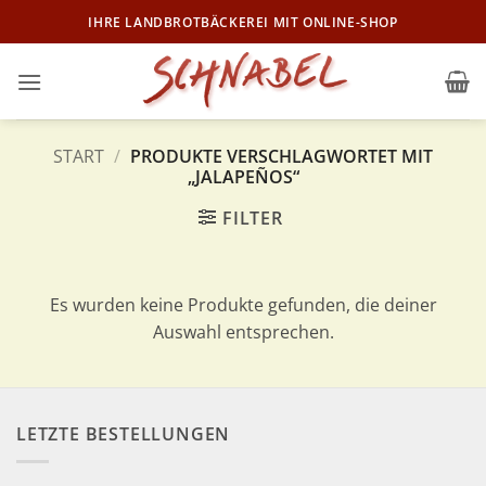
Zum
IHRE LANDBROTBÄCKEREI MIT ONLINE-SHOP
Inhalt
springen
START
/
PRODUKTE VERSCHLAGWORTET MIT
„JALAPEÑOS“
FILTER
Es wurden keine Produkte gefunden, die deiner
Auswahl entsprechen.
LETZTE BESTELLUNGEN