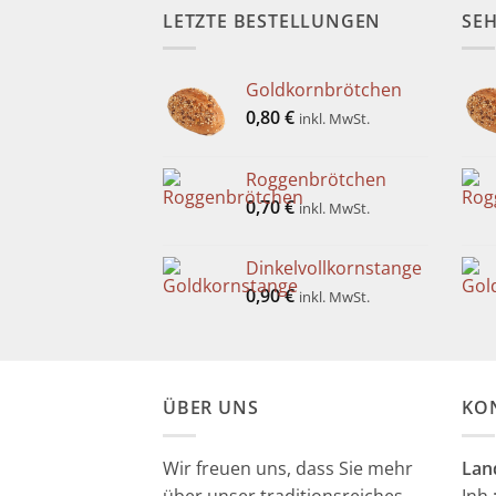
LETZTE BESTELLUNGEN
SEH
Goldkornbrötchen
0,80
€
inkl. MwSt.
Roggenbrötchen
0,70
€
inkl. MwSt.
Dinkelvollkornstange
0,90
€
inkl. MwSt.
ÜBER UNS
KO
Wir freuen uns, dass Sie mehr
Lan
über unser traditionsreiches
Inh.