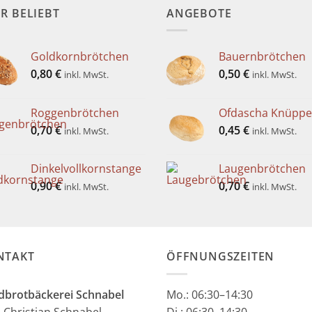
R BELIEBT
ANGEBOTE
Goldkornbrötchen
Bauernbrötchen
0,80
€
0,50
€
inkl. MwSt.
inkl. MwSt.
Roggenbrötchen
Ofdascha Knüppe
0,70
€
0,45
€
inkl. MwSt.
inkl. MwSt.
Dinkelvollkornstange
Laugenbrötchen
0,90
€
0,70
€
inkl. MwSt.
inkl. MwSt.
NTAKT
ÖFFNUNGSZEITEN
dbrotbäckerei Schnabel
Mo.:
06:30–14:30
: Christian Schnabel
Di.: 06:30–14:30