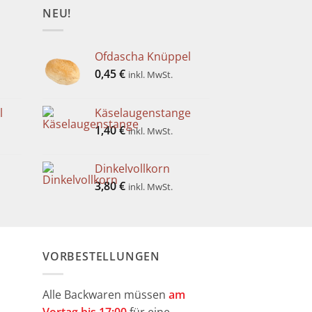
NEU!
Ofdascha Knüppel
0,45
€
inkl. MwSt.
l
Käselaugenstange
1,40
€
inkl. MwSt.
Dinkelvollkorn
3,80
€
inkl. MwSt.
VORBESTELLUNGEN
Alle Backwaren müssen
am
Vortag bis 17:00
für eine