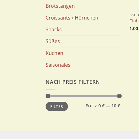
Brotstangen
BAGU
Croissants / Hörnchen
Ciab
1,0
Snacks
Süßes
Kuchen
Saisonales
NACH PREIS FILTERN
Min.
Max.
Preis:
0 €
—
10 €
FILTER
Preis
Preis