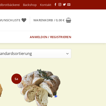
ndbrotbäckerei
Backshop
Kontakt
WUNSCHLISTE
WARENKORB /
0,00
€
ANMELDEN / REGISTRIEREN
Sa
Zur
iste
Wunschliste