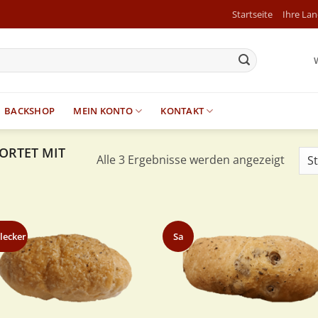
Startseite
Ihre La
BACKSHOP
MEIN KONTO
KONTAKT
ORTET MIT
Alle 3 Ergebnisse werden angezeigt
lecker
Sa
Zur
Zur
Wunschliste
Wunschl