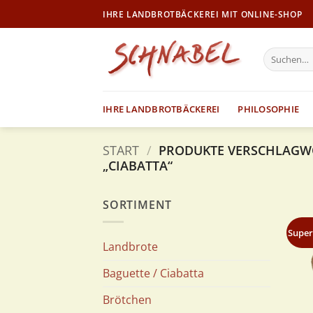
Zum
IHRE LANDBROTBÄCKEREI MIT ONLINE-SHOP
Inhalt
springen
Suche
nach:
IHRE LANDBROTBÄCKEREI
PHILOSOPHIE
START
/
PRODUKTE VERSCHLAGW
„CIABATTA“
SORTIMENT
Super
Landbrote
Baguette / Ciabatta
Brötchen